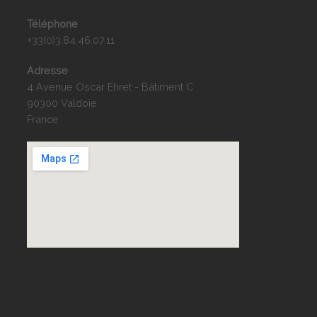
Téléphone
+33(0)3.84.46.07.11
Adresse
4 Avenue Oscar Ehret - Bâtiment C
90300 Valdoie
France