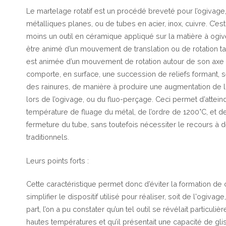
Le martelage rotatif est un procédé breveté pour l’ogivage
métalliques planes, ou de tubes en acier, inox, cuivre. C’es
moins un outil en céramique appliqué sur la matière à ogive
être animé d’un mouvement de translation ou de rotation ta
est animée d’un mouvement de rotation autour de son axe pr
comporte, en surface, une succession de reliefs formant, se
des rainures, de manière à produire une augmentation de l
lors de l’ogivage, ou du fluo-perçage. Ceci permet d’attein
température de fluage du métal, de l’ordre de 1200°C, et de
fermeture du tube, sans toutefois nécessiter le recours 
traditionnels.
Leurs points forts :
Cette caractéristique permet donc d’éviter la formation d
simplifier le dispositif utilisé pour réaliser, soit de l'ogivag
part, l’on a pu constater qu’un tel outil se révélait particuli
hautes températures et qu’il présentait une capacité de g