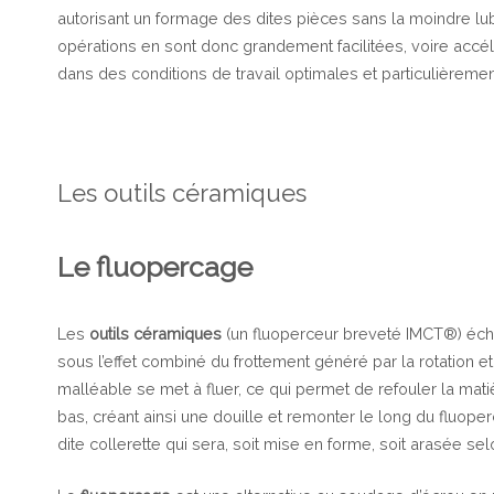
autorisant un formage des dites pièces sans la moindre lubr
opérations en sont donc grandement facilitées, voire accél
dans des conditions de travail optimales et particulièrem
Les outils céramiques
Le fluopercage
Les
outils céramiques
(un fluoperceur breveté IMCT®) écha
sous l’effet combiné du frottement généré par la rotation et l’
malléable se met à fluer, ce qui permet de refouler la matiè
bas, créant ainsi une douille et remonter le long du fluope
dite collerette qui sera, soit mise en forme, soit arasée se