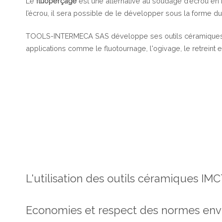
Le
fluoperçage
est une alternative au soudage d’écrou en r
l’écrou, il sera possible de le développer sous la forme d
TOOLS-INTERMECA SAS développe ses outils céramiques s
applications comme le fluotournage, l'ogivage, le retreint 
L'utilisation des outils céramiques
Economies et respect des normes en