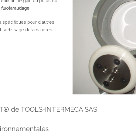
éalisant le gain du poids de
u
fluotaraudage
.
pécifiques pour d'autres
et sertissage des matières.
 IMCT® de TOOLS-INTERMECA SAS
vironnementales