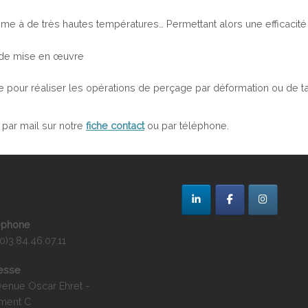
me à de très hautes températures… Permettant alors une efficacité 
é de mise en œuvre
re pour réaliser les opérations de perçage par déformation ou de 
par mail sur notre
fiche contact
ou par téléphone.
-INTERMECA SAS
éphone
0)3.84.46.07.11
esse
venue Oscar Ehret -
iment C