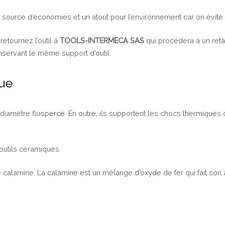
 source d’économies et un atout pour l’environnement car on évite l’ut
retournez l’outil à
TOOLS-INTERMECA SAS
qui procédera à un retai
ervant le même support d’outil.
que
iamètre fluopercé. En outre, ils supportent les chocs thermiques d
 outils céramiques.
calamine. La calamine est un mélange d’oxyde de fer qui fait son a