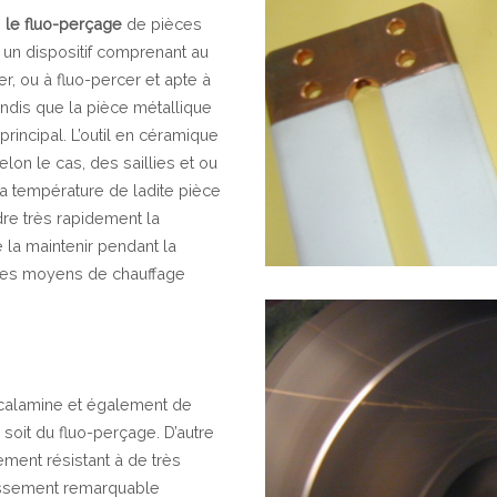
,
le fluo-perçage
de pièces
t un dispositif comprenant au
r, ou à fluo-percer et apte à
ndis que la pièce métallique
incipal. L’outil en céramique
lon le cas, des saillies et ou
a température de ladite pièce
dre très rapidement la
 la maintenir pendant la
à des moyens de chauffage
e calamine et également de
e, soit du fluo-perçage. D’autre
èrement résistant à de très
lissement remarquable