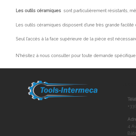
Les outils céramiques
sont particulièrement résistants, mê
Les outils céramiques disposent d’une très grande facilit
Seul l’accès à la face supérieure de la pièce est nécessai
N'hésitez à nous consulter pour toute demande spécifique 
TOOLS
Tél
+33(
Adr
4 A
Bât