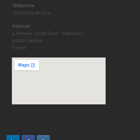
Téléphone
+33(0)3.84.46.07.11
Adresse
4 Avenue Oscar Ehret - Bâtiment C
90300 Valdoie
France