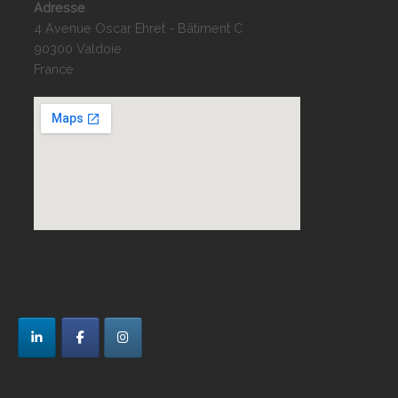
Adresse
4 Avenue Oscar Ehret - Bâtiment C
90300 Valdoie
France