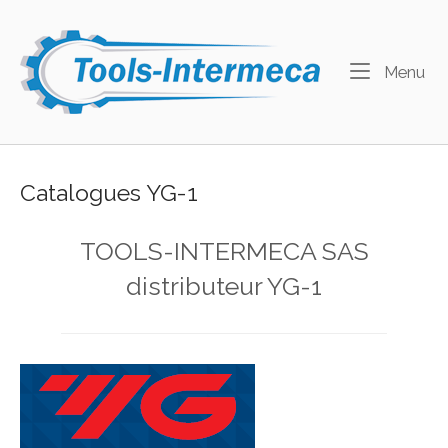
Skip
to
Home
content
Me
Menu
Catalogues YG-1
TOOLS-INTERMECA SAS
distributeur YG-1